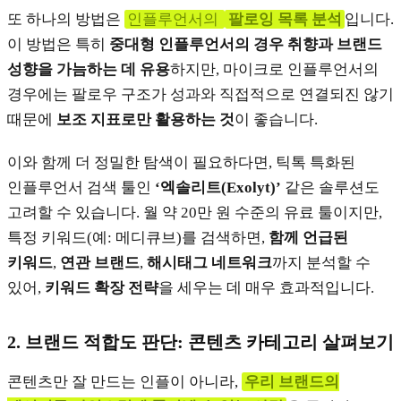
또 하나의 방법은
인플루언서의
팔로잉 목록 분석
입니다.
이 방법은 특히
중대형 인플루언서의 경우 취향과 브랜드
성향을 가늠하는 데 유용
하지만, 마이크로 인플루언서의
경우에는 팔로우 구조가 성과와 직접적으로 연결되진 않기
때문에
보조 지표로만 활용하는 것
이 좋습니다.
이와 함께 더 정밀한 탐색이 필요하다면, 틱톡 특화된
인플루언서 검색 툴인
‘엑솔리트(Exolyt)’
같은 솔루션도
고려할 수 있습니다. 월 약 20만 원 수준의 유료 툴이지만,
특정 키워드(예: 메디큐브)를 검색하면,
함께 언급된
키워드
,
연관 브랜드
,
해시태그 네트워크
까지 분석할 수
있어,
키워드 확장 전략
을 세우는 데 매우 효과적입니다.
2.
브랜드 적합도 판단: 콘텐츠 카테고리 살펴보기
콘텐츠만 잘 만드는 인플이 아니라,
우리 브랜드의