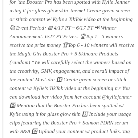
for 'the Booster Pro has been spotted with Kylie Jenner
using it for glass glow skin' theme! Create green screen
or stitch content w/ Kylie's TikTok video at the beginning
🥰 Event Period: 📅 4/17 PT ~ 6/17 PT 📢 Winner
Announcement: 6/27 PT Prizes: 🏆Top 1 - 5 winners
receive the prize money 🏆Top 6 - 10 winners will receive
the Magic Girl Booster Pro + 5 Skincare Products
(random) *We will carefully select the winners based on
the creativity, GMV, engagement, and overall impact of
the content Must-do: 1️⃣ Create green screen or stitch
content w/ Kylie's TikTok video at the beginning 👉 You
can download her video from her account @kyliejenner
2️⃣ Mention that the Booster Pro has been spotted w/
Kylie using it for glass glow skin 3️⃣ Include your usage
clips featuring the Booster Pro + Salmon PDRN serum
with B&A 4️⃣ Upload your content w/ product links. Tag