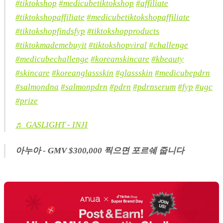
#tiktokshop
#medicubetiktokshop
#affiliate
#tiktokshopaffiliate
#medicubetiktokshopaffiliate
#tiktokshopfindsfyp
#tiktokshopproducts
#tiktokmademebuyit
#tiktokshopviral
#challenge
#medicubechallenge
#koreanskincare
#kbeauty
#skincare
#koreanglassskin
#glassskin
#medicubepdrn
#salmondna
#salmonpdrn
#pdrn
#pdrnserum
#fyp
#ugc
#prize
♬ GASLIGHT - INJI
아누아 - GMV $300,000 찍으면 포르쉐 줍니다