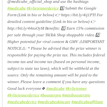
@medicube_official_shop and use the hashtags
#medicube
#kyliejennerdevice
5️⃣ Submit the Google
Form (Link in bio or below) 👉 https://bit.ly/4ij1PTI For
detailed content guideline (Link in bio or below) 👉
http://bit.ly/44nxOyM Benefits: 1️⃣ Earn 15% commission
per sale through your TikTok Shop shoppable video 2️⃣
Higher potential for viral content & GMV ⚠️IMPORTANT
NOTICE⚠️: * Please be advised that the prize winner is
responsible for paying the prize tax. This includes federal
income tax and income tax (based on personal income,
subject to state tax laws), which will be withheld at the
source. Only the remaining amount will be paid to the
winner. Please leave a comment if you have any questions
Good luck everyone🍀
#medicube
#kyliejenner
#kyliejennerdevice
#boosterpro
#miniboosterpro
#medicubedevice
#medicubeskincare
#medicubeaffiliate